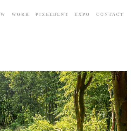
 W
W O R K
P I X E L B E N T
E X P O
C O N T A C T